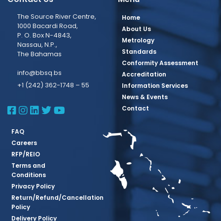
The Source River Centre,
Home
1000 Bacardi Road,
About Us
P. O. Box N-4843,
Metrology
Nassau, N.P.,
Standards
The Bahamas
Conformity Assessment
info@bbsq.bs
Accreditation
+1 (242) 362-1748 – 55
Information Services
News & Events
BBSQ Facebook Page
BBSQ Instagram Page
BBSQ Linkedin Page
BBSQ Twitter Page
BBSQ Youtube Page
Contact
FAQ
Careers
RFP/REIO
Terms and
Conditions
Privacy Policy
Return/Refund/Cancellation
Policy
Delivery Policy