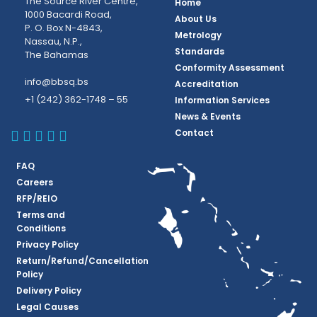
The Source River Centre,
Home
1000 Bacardi Road,
About Us
P. O. Box N-4843,
Metrology
Nassau, N.P.,
Standards
The Bahamas
Conformity Assessment
info@bbsq.bs
Accreditation
+1 (242) 362-1748 – 55
Information Services
News & Events
BBSQ Facebook Page
BBSQ Instagram Page
BBSQ Linkedin Page
BBSQ Twitter Page
BBSQ Youtube Page
Contact
FAQ
Careers
RFP/REIO
Terms and
Conditions
Privacy Policy
Return/Refund/Cancellation
Policy
Delivery Policy
Legal Causes