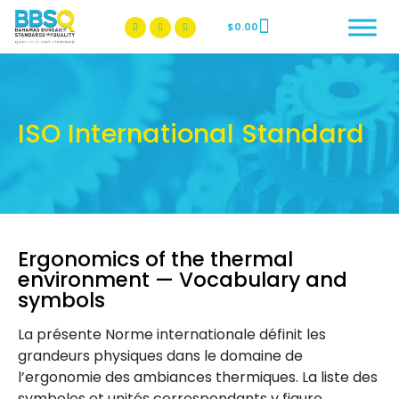
$
0.00
BBSQ Facebook Page
BBSQ Instagram Page
ISO International Standard
Ergonomics of the thermal
environment — Vocabulary and
symbols
La présente Norme internationale définit les
grandeurs physiques dans le domaine de
l’ergonomie des ambiances thermiques. La liste des
symboles et unités correspondants y figure