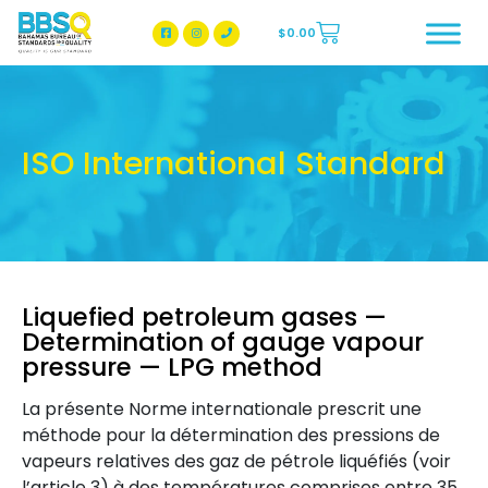
$
0.00
BBSQ Facebook Page
BBSQ Instagram Page
ISO International Standard
Liquefied petroleum gases —
Determination of gauge vapour
pressure — LPG method
La présente Norme internationale prescrit une
méthode pour la détermination des pressions de
vapeurs relatives des gaz de pétrole liquéfiés (voir
l’article 3) à des températures comprises entre 35