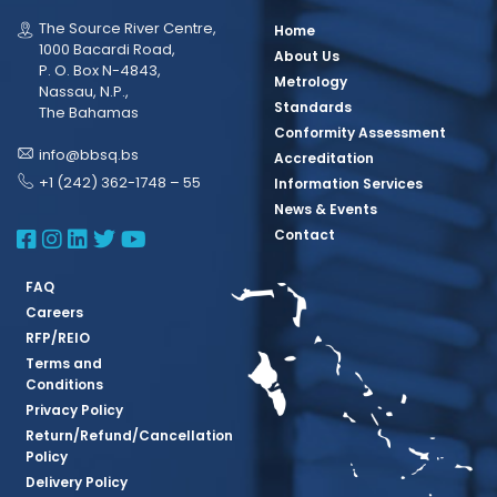
The Source River Centre,
Home
1000 Bacardi Road,
About Us
P. O. Box N-4843,
Metrology
Nassau, N.P.,
Standards
The Bahamas
Conformity Assessment
info@bbsq.bs
Accreditation
+1 (242) 362-1748 – 55
Information Services
News & Events
BBSQ Facebook Page
BBSQ Instagram Page
BBSQ Linkedin Page
BBSQ Twitter Page
BBSQ Youtube Page
Contact
FAQ
Careers
RFP/REIO
Terms and
Conditions
Privacy Policy
Return/Refund/Cancellation
Policy
Delivery Policy