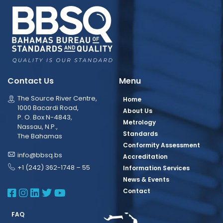
Contact Us
Menu
The Source River Centre,
Home
1000 Bacardi Road,
About Us
P. O. Box N-4843,
Metrology
Nassau, N.P.,
Standards
The Bahamas
Conformity Assessment
info@bbsq.bs
Accreditation
+1 (242) 362-1748 – 55
Information Services
News & Events
BBSQ Facebook Page
BBSQ Instagram Page
BBSQ Linkedin Page
BBSQ Twitter Page
BBSQ Youtube Page
Contact
FAQ