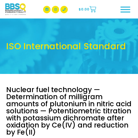
$
0.00
BBSQ Facebook Page
BBSQ Instagram Page
ISO International Standard
Nuclear fuel technology —
Determination of milligram
amounts of plutonium in nitric acid
solutions — Potentiometric titration
with potassium dichromate after
oxidation by Ce(IV) and reduction
by Fe(II)