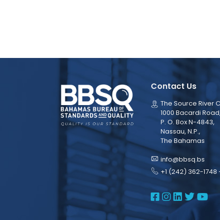
Contact Us
The Source River C
1000 Bacardi Road
P. O. Box N-4843,
Nassau, N.P.,
The Bahamas
info@bbsq.bs
+1 (242) 362-1748 
BBSQ Face
BBSQ Ins
BBSQ L
BBSQ
BB