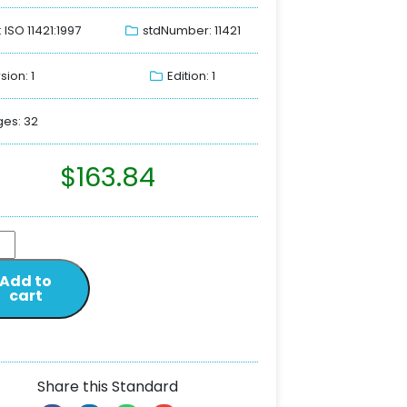
: ISO 11421:1997
stdNumber: 11421
sion: 1
Edition: 1
es: 32
$
163.84
Add to
cart
Share this Standard