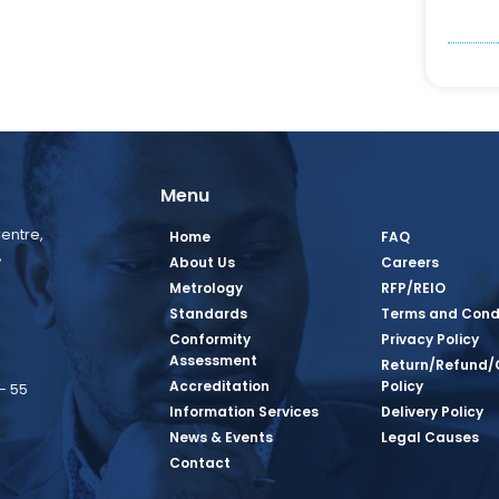
Menu
entre,
Home
FAQ
,
About Us
Careers
Metrology
RFP/REIO
Standards
Terms and Cond
Conformity
Privacy Policy
Assessment
Return/Refund/
Accreditation
Policy
– 55
Information Services
Delivery Policy
News & Events
Legal Causes
book Page
tagram Page
inkedin Page
 Twitter Page
SQ Youtube Page
Contact