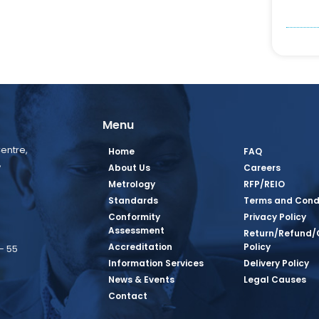
Menu
entre,
Home
FAQ
,
About Us
Careers
Metrology
RFP/REIO
Standards
Terms and Cond
Conformity
Privacy Policy
Assessment
Return/Refund/
Accreditation
Policy
– 55
Information Services
Delivery Policy
News & Events
Legal Causes
book Page
tagram Page
inkedin Page
 Twitter Page
SQ Youtube Page
Contact