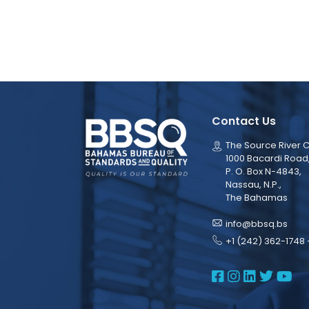
Contact Us
The Source River C
1000 Bacardi Road
P. O. Box N-4843,
Nassau, N.P.,
The Bahamas
info@bbsq.bs
+1 (242) 362-1748 
BBSQ Face
BBSQ Ins
BBSQ L
BBSQ
BB