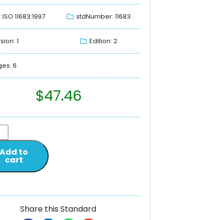
: ISO 11683:1997
stdNumber: 11683
sion: 1
Edition: 2
es: 6
$
47.46
Add to
cart
Share this Standard