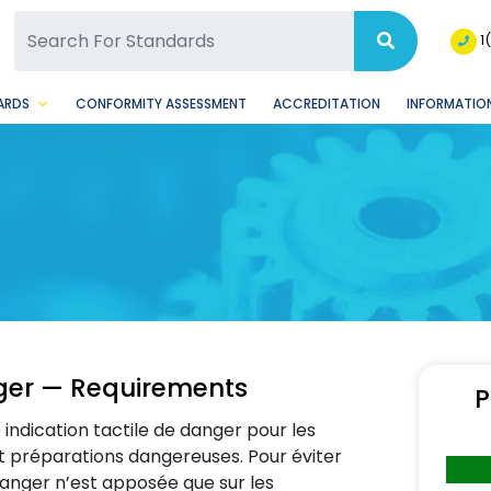
SQ Facebook Page
BSQ Instagram Page
1
ARDS
CONFORMITY ASSESSMENT
ACCREDITATION
INFORMATION
nger — Requirements
P
indication tactile de danger pour les
t préparations dangereuses. Pour éviter
 danger n’est apposée que sur les