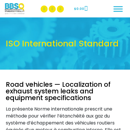
$
0.00
BBSQ Facebook Page
BBSQ Instagram Page
ISO International Standard
Road vehicles — Localization of
exhaust system leaks and
equipment specifications
La présente Norme internationale prescrit une
méthode pour vérifier l’étanchéité aux gaz du
système d’échappement des véhicules routiers
équipés d’un moteur à combustion interne. Elle est