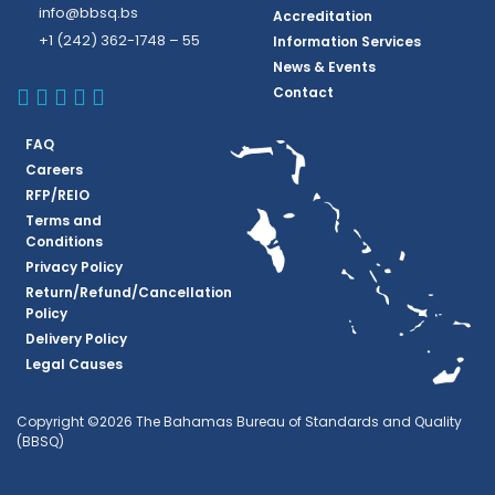
info@bbsq.bs
Accreditation
+1 (242) 362-1748 – 55
Information Services
News & Events
BBSQ Facebook Page
BBSQ Instagram Page
BBSQ Linkedin Page
BBSQ Twitter Page
BBSQ Youtube Page
Contact
FAQ
Careers
RFP/REIO
Terms and
Conditions
Privacy Policy
Return/Refund/Cancellation
Policy
Delivery Policy
Legal Causes
Copyright ©2026 The Bahamas Bureau of Standards and Quality
(BBSQ)