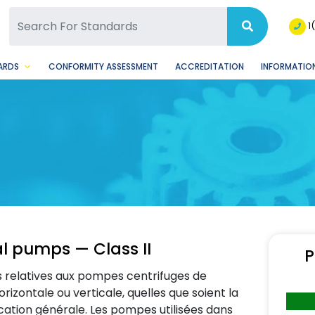
SQ Facebook Page
BSQ Instagram Page
1
ARDS
CONFORMITY ASSESSMENT
ACCREDITATION
INFORMATION
al pumps — Class II
P
s relatives aux pompes centrifuges de
rizontale ou verticale, quelles que soient la
cation générale. Les pompes utilisées dans