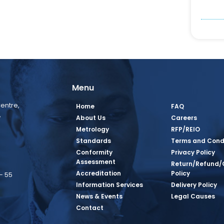
Menu
entre,
Home
FAQ
,
About Us
Careers
Metrology
RFP/REIO
Standards
Terms and Cond
Conformity
Privacy Policy
Assessment
Return/Refund/
Accreditation
Policy
– 55
Information Services
Delivery Policy
News & Events
Legal Causes
book Page
tagram Page
inkedin Page
 Twitter Page
SQ Youtube Page
Contact