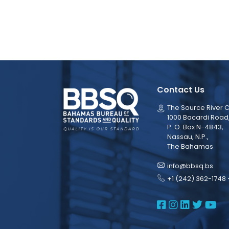
Contact Us
The Source River C
1000 Bacardi Road
P. O. Box N-4843,
Nassau, N.P.,
The Bahamas
info@bbsq.bs
+1 (242) 362-1748 
BBSQ Face
BBSQ Ins
BBSQ L
BBSQ
BB