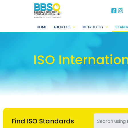
BB
B
HOME
ABOUT US
METROLOGY
STAND
ISO Internatio
Find ISO Standards